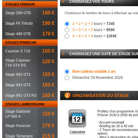
CHOISISSEZ VOS TOURS
STAGES FERRARI
190 €
Stage 296 GTB
Choisissez le nombre de tours à effectuer au vol
190 €
Stage F8 Tributo
2
+ 2
+ 2
+ 2
tours >
734€
3
+ 3
+ 3
+ 3
tours >
959€
170 €
Stage 488 GTB
4
+ 4
+ 4
+ 4
tours >
1184€
STAGES PORSCHE
100 €
Cayman S 718
CHOISISSEZ UNE DATE DE STAGE SUR
Stage Cayman
120 €
718 GT4 RS
Bon cadeau valable 1 an
150 €
Stage 992 GT3
Dimanche 29 Novembre 2026
165 €
Stage 991 GT3
165 €
ORGANISATION DU STAGE
Stage 991 GT3 RS
STAGES LAMBORGHINI
Stage Gallardo
Profitez d’un programme ri
150 €
Prévoir 1h30 à 2h00 de pr
LP 560-4
- Accueil nominatif
170 €
Stage Huracan
- Briefing de 30 à 40 min
- 2 Tours de reconnaissanc
option)
215 €
Stage Temerario
- Mise à disposition du véh