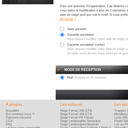
Pour une question d'organisation, Cap Maitrise vo
vous faites la modification à plus de 3 semaines 
date de stage quel que soit le motif. Si vous préf
En savoir +
Sans garantie
Garantie annulation
Vous pouvez modifier votre date de stage un
Garantie annulation confort
Vous pouvez modifier votre date de stage san
Au-delà, vous devrez nous adresser un justif
MODE DE RÉCEPTION
Mail
(Envoyé en 15 minutes)
À propos
Les voitures
Les circ
Actualités
Stage Ferrari 296 GTB
Trappes (
Qui sommes-nous ?
Stage Ferrari 488 GTB
Montlhery
Paiement sécurisé
Stage Ferrari F8 Tributo
Lyon (69)
CGV
Stage Lamborghini Temerario
Haute Sai
FAQ
Stage Lamborghini Huracan
Luc-en-P
Lexique sport automobile
Stage Lamborghini Gallardo LP560-4
Abbeville 