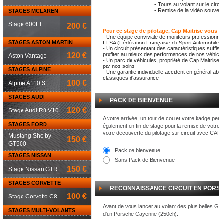
- Tours au volant sur le cir
- Remise de la vidéo souven
STAGES MCLAREN
Stage 600LT
200 €
Pour ce stage de pilotage, Cap Maitrise vous
- Une équipe conviviale de moniteurs professionn
STAGES ASTON MARTIN
FFSA (Fédération Française du Sport Automobile
- Un circuit présentant des caractéristiques suf
120 €
profiter au mieux des performances de nos véhicu
Aston Vantage
- Un parc de véhicules, propriété de Cap Maitrise
par nos soins
STAGES ALPINE
- Une garantie individuelle accident en général a
classiques d'assurance
100 €
Alpine A110 S
STAGES AUDI
PACK DE BIENVENUE
120 €
Stage Audi R8 V10
A votre arrivée, un tour de cou et votre badge pe
STAGES FORD
également en fin de stage pour la remise de votr
votre découverte du pilotage sur circuit avec C
Mustang Shelby
150 €
GT500
Pack de bienvenue
STAGES NISSAN
Sans Pack de Bienvenue
150 €
Stage Nissan GTR
STAGES CORVETTE
RECONNAISSANCE CIRCUIT EN POR
100 €
Stage Corvette C8
Avant de vous lancer au volant des plus belles 
STAGES MULTI-VOLANTS
d'un Porsche Cayenne (250ch).