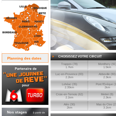
CHOISISSEZ VOTRE CIRCUIT
Planning des dates
Trappes (78)
Montlhery (91
1.7km
1.5km
Luc-en-Provence (83)
Abbeville (80)
2.2km
2.3km
Lohéac (35)
Pont l'Evèque (
2.35km
2km
Croix-en-Ternois (62)
Mettet (B)
2.1km
2.3km
Alès (30)
Mas du Clos (2
2km
3.1km
Nos stages
à partir de