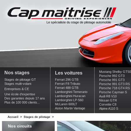
Le spécialiste du stage de pilotage automobile
Mustang Shelby GT5
Nos stages
Les voitures
Porsche 992 GT3
Stages de pilotage GT
Ferrari 296 GTB
Porsche 991 GT3
Stages multi-volant
Ferrari F8 Tributo
Porsche 991 GT3 RS
Ferrari 488 GTB
Porsche 718 GT4 RS
Entreprises & CE
Lamborghini Temerario
Porsche Cayman S
Une école d'expertise
Lamborghini Huracan
Audi R8 V10
Des garanties depuis 17 ans
Lamborghini LP-560
Nissan GTR
Plus de 100 000 clients...
McLaren 600LT
Corvette C8
Aston Martin Vantage
Alpine A110 S
Accueil
>
Stages de pilotage
>
Nos circuits