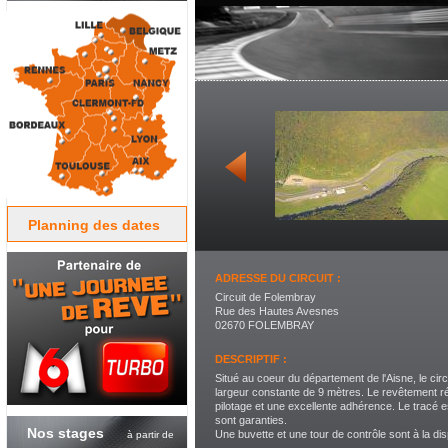
Planning des dates
ADRESSE DU CIRCUIT :
Circuit de Folembray
Rue des Hautes Avesnes
02670 FOLEMBRAY
DESCRIPTIF :
Situé au coeur du département de l'Aisne, le ci
largeur constante de 9 mètres. Le revêtement réc
pilotage et une excellente adhérence. Le tracé e
sont garanties.
Nos stages
Une buvette et une tour de contrôle sont à la dis
à partir de