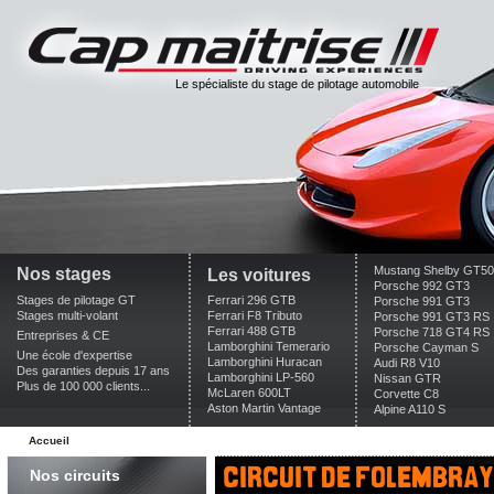
Le spécialiste du stage de pilotage automobile
Mustang Shelby GT5
Nos stages
Les voitures
Porsche 992 GT3
Stages de pilotage GT
Ferrari 296 GTB
Porsche 991 GT3
Stages multi-volant
Ferrari F8 Tributo
Porsche 991 GT3 RS
Ferrari 488 GTB
Porsche 718 GT4 RS
Entreprises & CE
Lamborghini Temerario
Porsche Cayman S
Une école d'expertise
Lamborghini Huracan
Audi R8 V10
Des garanties depuis 17 ans
Lamborghini LP-560
Nissan GTR
Plus de 100 000 clients...
McLaren 600LT
Corvette C8
Aston Martin Vantage
Alpine A110 S
Accueil
circuit de folembray
Nos circuits