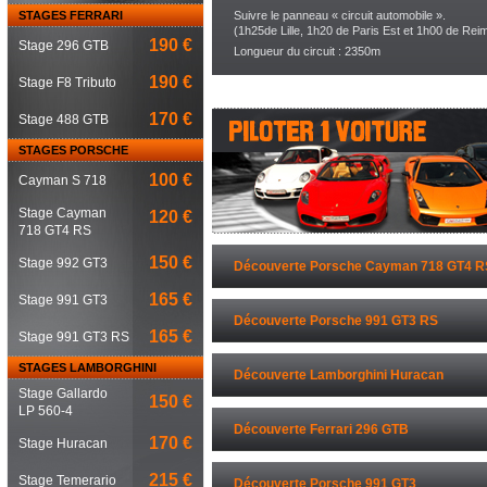
STAGES FERRARI
Suivre le panneau « circuit automobile ».
(1h25de Lille, 1h20 de Paris Est et 1h00 de Rei
190 €
Stage 296 GTB
Longueur du circuit : 2350m
190 €
Stage F8 Tributo
170 €
Stage 488 GTB
STAGES PORSCHE
100 €
Cayman S 718
Stage Cayman
120 €
718 GT4 RS
150 €
Stage 992 GT3
Découverte Porsche Cayman 718 GT4 R
165 €
Stage 991 GT3
Découverte Porsche 991 GT3 RS
165 €
Stage 991 GT3 RS
STAGES LAMBORGHINI
Découverte Lamborghini Huracan
Stage Gallardo
150 €
LP 560-4
Découverte Ferrari 296 GTB
170 €
Stage Huracan
215 €
Stage Temerario
Découverte Porsche 991 GT3