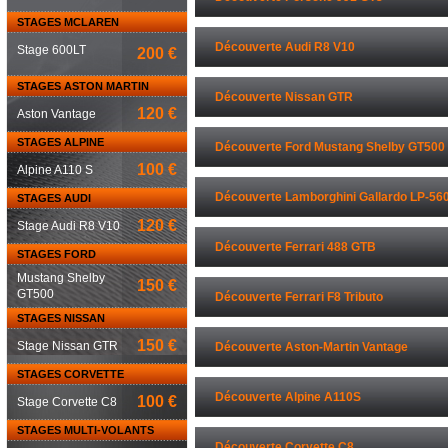
STAGES MCLAREN
Découverte Audi R8 V10
Stage 600LT
200 €
STAGES ASTON MARTIN
Découverte Nissan GTR
120 €
Aston Vantage
STAGES ALPINE
Découverte Ford Mustang Shelby GT500
100 €
Alpine A110 S
Découverte Lamborghini Gallardo LP-56
STAGES AUDI
120 €
Stage Audi R8 V10
Découverte Ferrari 488 GTB
STAGES FORD
Mustang Shelby
150 €
GT500
Découverte Ferrari F8 Tributo
STAGES NISSAN
150 €
Stage Nissan GTR
Découverte Aston-Martin Vantage
STAGES CORVETTE
Découverte Alpine A110S
100 €
Stage Corvette C8
STAGES MULTI-VOLANTS
Découverte Corvette C8