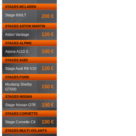
STAGES MCLAREN
Stage 600LT
200 €
STAGES ASTON MARTIN
120 €
Aston Vantage
STAGES ALPINE
100 €
Alpine A110 S
STAGES AUDI
120 €
Stage Audi R8 V10
STAGES FORD
Mustang Shelby
150 €
GT500
STAGES NISSAN
150 €
Stage Nissan GTR
STAGES CORVETTE
100 €
Stage Corvette C8
STAGES MULTI-VOLANTS