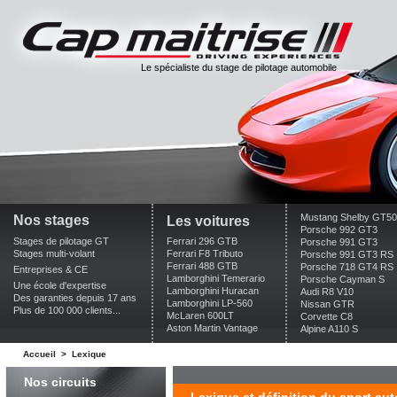
Le spécialiste du stage de pilotage automobile
Mustang Shelby GT5
Nos stages
Les voitures
Porsche 992 GT3
Stages de pilotage GT
Ferrari 296 GTB
Porsche 991 GT3
Stages multi-volant
Ferrari F8 Tributo
Porsche 991 GT3 RS
Ferrari 488 GTB
Porsche 718 GT4 RS
Entreprises & CE
Lamborghini Temerario
Porsche Cayman S
Une école d'expertise
Lamborghini Huracan
Audi R8 V10
Des garanties depuis 17 ans
Lamborghini LP-560
Nissan GTR
Plus de 100 000 clients...
McLaren 600LT
Corvette C8
Aston Martin Vantage
Alpine A110 S
Accueil
>
Lexique
Nos circuits