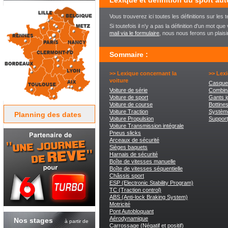
Lexique et définition du sport au
Vous trouverez ici toutes les définitions sur les
Si toutefois il n'y a pas la définition d'un mot q
mail via le formulaire
, nous nous ferons un plais
Sommaire :
>> Lexique concernant la
>> Lexi
voiture
Casque
Voiture de série
Combina
Voiture de sport
Gants i
Voiture de course
Bottine
Voiture Traction
Systèm
Planning des dates
Voiture Propulsion
Support
Voiture Transmission intégrale
Pneus slicks
Arceaux de sécurité
Sièges baquets
Harnais de sécurité
Boîte de vitesses manuelle
Boîte de vitesses séquentielle
Châssis sport
ESP (Electronic Stability Program)
TC (Traction control)
ABS (Anti-lock Braking System)
Motricité
Pont Autobloquant
Aérodynamique
Nos stages
à partir de
Carrossage (Négatif et positif)