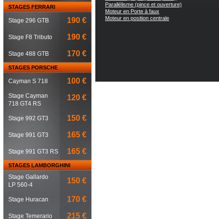
Parallélisme (pince et ouverture)
STAGES FERRARI
Moteur en Porte à faux
Moteur en position centrale
190 €
Stage 296 GTB
190 €
Stage F8 Tributo
170 €
Stage 488 GTB
STAGES PORSCHE
100 €
Cayman S 718
Stage Cayman
120 €
718 GT4 RS
150 €
Stage 992 GT3
165 €
Stage 991 GT3
165 €
Stage 991 GT3 RS
STAGES LAMBORGHINI
Stage Gallardo
150 €
LP 560-4
170 €
Stage Huracan
215 €
Stage Temerario