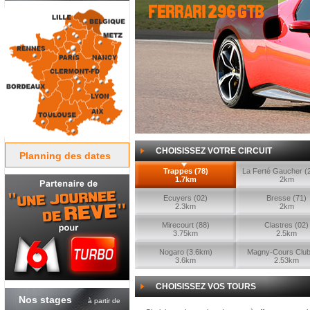
ferrari 296 gtb
CHOISISSEZ VOTRE CIRCUIT
Planning des dates
Trappes (78)
La Ferté Gaucher (
1.7km
2km
Ecuyers (02)
Bresse (71)
2.3km
2km
Mirecourt (88)
Clastres (02)
3.75km
2.5km
Nogaro (3.6km)
Magny-Cours Club
3.6km
2.53km
CHOISISSEZ VOS TOURS
Nos stages
à partir de