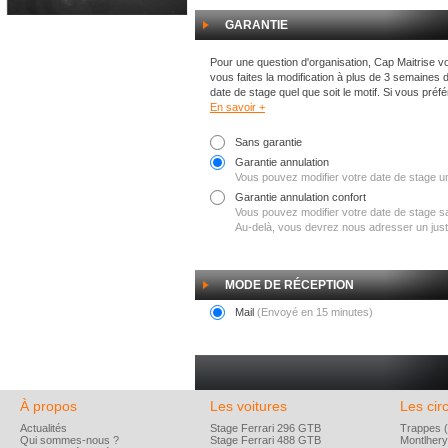
GARANTIE
Pour une question d'organisation, Cap Maitrise vo
vous faites la modification à plus de 3 semaines 
date de stage quel que soit le motif. Si vous préf
En savoir +
Sans garantie
Garantie annulation
Vous pouvez modifier votre date de stage un
Garantie annulation confort
Vous pouvez modifier votre date de stage san
Au-delà, vous devrez nous adresser un justif
MODE DE RÉCEPTION
Mail
(Envoyé en 15 minutes)
À propos
Les voitures
Les circ
Actualités
Stage Ferrari 296 GTB
Trappes (
Qui sommes-nous ?
Stage Ferrari 488 GTB
Montlhery