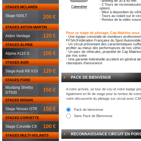
- Briefing de 30 à 40 min
- 2 Tours de reconnaissanc
STAGES MCLAREN
option)
- Mise à disposition du véh
Stage 600LT
- Tours au volant sur le cir
200 €
- Remise de la vidéo souven
STAGES ASTON MARTIN
Pour ce stage de pilotage, Cap Maitrise vous
120 €
Aston Vantage
- Une équipe conviviale de moniteurs professionn
FFSA (Fédération Française du Sport Automobile
- Un circuit présentant des caractéristiques suf
STAGES ALPINE
profiter au mieux des performances de nos véhicu
- Un parc de véhicules, propriété de Cap Maitrise
100 €
Alpine A110 S
par nos soins
- Une garantie individuelle accident en général a
STAGES AUDI
classiques d'assurance
120 €
Stage Audi R8 V10
PACK DE BIENVENUE
STAGES FORD
Mustang Shelby
150 €
A votre arrivée, un tour de cou et votre badge pe
GT500
également en fin de stage pour la remise de votr
votre découverte du pilotage sur circuit avec C
STAGES NISSAN
150 €
Stage Nissan GTR
Pack de bienvenue
Sans Pack de Bienvenue
STAGES CORVETTE
100 €
Stage Corvette C8
RECONNAISSANCE CIRCUIT EN POR
STAGES MULTI-VOLANTS