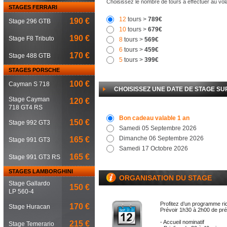
Choisissez le nombre de tours à effectuer au vol
STAGES FERRARI
12
tours >
789€
190 €
Stage 296 GTB
10
tours >
679€
190 €
Stage F8 Tributo
8
tours >
569€
6
tours >
459€
170 €
Stage 488 GTB
5
tours >
399€
STAGES PORSCHE
100 €
Cayman S 718
CHOISISSEZ UNE DATE DE STAGE SUR
Stage Cayman
120 €
718 GT4 RS
Bon cadeau valable 1 an
150 €
Stage 992 GT3
Samedi 05 Septembre 2026
Dimanche 06 Septembre 2026
165 €
Stage 991 GT3
Samedi 17 Octobre 2026
165 €
Stage 991 GT3 RS
STAGES LAMBORGHINI
ORGANISATION DU STAGE
Stage Gallardo
150 €
LP 560-4
Profitez d’un programme ri
170 €
Stage Huracan
Prévoir 1h30 à 2h00 de pr
- Accueil nominatif
215 €
Stage Temerario