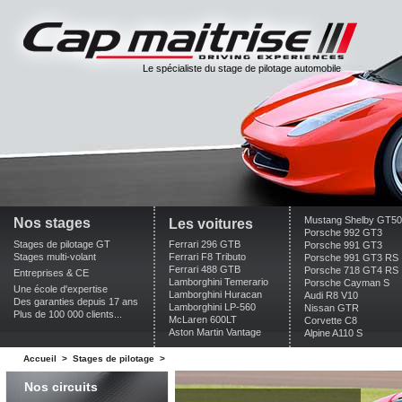
Le spécialiste du stage de pilotage automobile
Mustang Shelby GT5
Nos stages
Les voitures
Porsche 992 GT3
Stages de pilotage GT
Ferrari 296 GTB
Porsche 991 GT3
Stages multi-volant
Ferrari F8 Tributo
Porsche 991 GT3 RS
Ferrari 488 GTB
Porsche 718 GT4 RS
Entreprises & CE
Lamborghini Temerario
Porsche Cayman S
Une école d'expertise
Lamborghini Huracan
Audi R8 V10
Des garanties depuis 17 ans
Lamborghini LP-560
Nissan GTR
Plus de 100 000 clients...
McLaren 600LT
Corvette C8
Aston Martin Vantage
Alpine A110 S
Accueil
>
Stages de pilotage
>
Nos circuits