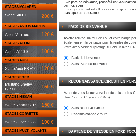
- Un parc de véhicules, propriété de Cap Maitrise
par nos soins
STAGES MCLAREN
- Une garantie individuelle accident en général a
classiques d'assurance
Stage 600LT
200 €
STAGES ASTON MARTIN
PACK DE BIENVENUE
120 €
Aston Vantage
A votre arrivée, un tour de cou et votre badge pe
également en fin de stage pour la remise de votr
STAGES ALPINE
votre découverte du pilotage sur circuit avec C
100 €
Alpine A110 S
Pack de bienvenue
STAGES AUDI
Sans Pack de Bienvenue
120 €
Stage Audi R8 V10
STAGES FORD
RECONNAISSANCE CIRCUIT EN POR
Mustang Shelby
150 €
GT500
Avant de vous lancer au volant des plus belles 
STAGES NISSAN
d'un Porsche Cayenne (250ch).
150 €
Stage Nissan GTR
Sans reconnaissance
STAGES CORVETTE
Reconnaissance 2 tours
100 €
Stage Corvette C8
STAGES MULTI-VOLANTS
BAPTEME DE VITESSE EN FORD FOCU