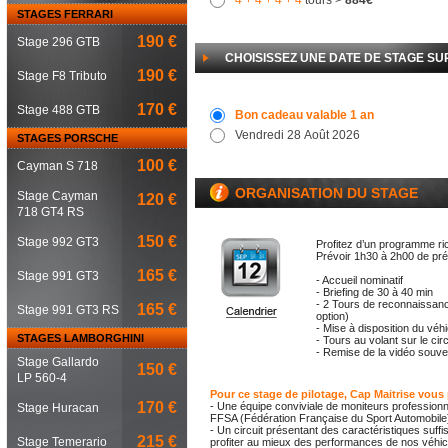
4
+ 4
+ 4
+ 4
tours >
884€
STAGES FERRARI
190 €
Stage 296 GTB
CHOISISSEZ UNE DATE DE STAGE SU
190 €
Stage F8 Tributo
170 €
Stage 488 GTB
Bon cadeau valable 1 an
Vendredi 28 Août 2026
STAGES PORSCHE
100 €
Cayman S 718
ORGANISATION DU STAGE
Stage Cayman
120 €
718 GT4 RS
150 €
Stage 992 GT3
Profitez d’un programme ri
Prévoir 1h30 à 2h00 de pr
165 €
Stage 991 GT3
- Accueil nominatif
- Briefing de 30 à 40 min
- 2 Tours de reconnaissanc
165 €
Stage 991 GT3 RS
option)
- Mise à disposition du véh
STAGES LAMBORGHINI
- Tours au volant sur le cir
- Remise de la vidéo souven
Stage Gallardo
150 €
LP 560-4
Pour ce stage de pilotage, Cap Maitrise vous
170 €
- Une équipe conviviale de moniteurs professionn
Stage Huracan
FFSA (Fédération Française du Sport Automobile
- Un circuit présentant des caractéristiques suf
215 €
Stage Temerario
profiter au mieux des performances de nos véhicu