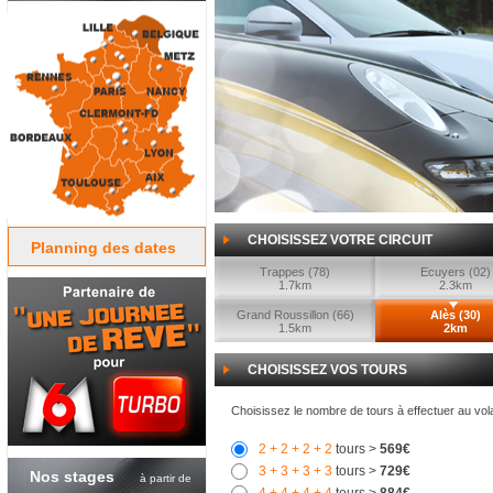
CHOISISSEZ VOTRE CIRCUIT
Planning des dates
Trappes (78)
Ecuyers (02)
1.7km
2.3km
Grand Roussillon (66)
Alès (30)
1.5km
2km
CHOISISSEZ VOS TOURS
Choisissez le nombre de tours à effectuer au vol
2
+ 2
+ 2
+ 2
tours >
569€
3
+ 3
+ 3
+ 3
tours >
729€
Nos stages
à partir de