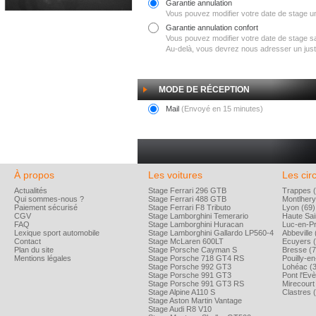
Garantie annulation
Vous pouvez modifier votre date de stage un
Garantie annulation confort
Vous pouvez modifier votre date de stage san
Au-delà, vous devrez nous adresser un justif
MODE DE RÉCEPTION
Mail
(Envoyé en 15 minutes)
À propos
Les voitures
Les circ
Actualités
Stage Ferrari 296 GTB
Trappes (
Qui sommes-nous ?
Stage Ferrari 488 GTB
Montlhery
Paiement sécurisé
Stage Ferrari F8 Tributo
Lyon (69)
CGV
Stage Lamborghini Temerario
Haute Sai
FAQ
Stage Lamborghini Huracan
Luc-en-P
Lexique sport automobile
Stage Lamborghini Gallardo LP560-4
Abbeville 
Contact
Stage McLaren 600LT
Ecuyers (
Plan du site
Stage Porsche Cayman S
Bresse (7
Mentions légales
Stage Porsche 718 GT4 RS
Pouilly-e
Stage Porsche 992 GT3
Lohéac (
Stage Porsche 991 GT3
Pont l'Ev
Stage Porsche 991 GT3 RS
Mirecourt
Stage Alpine A110 S
Clastres 
Stage Aston Martin Vantage
Stage Audi R8 V10