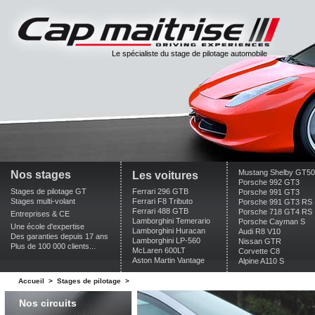
Le spécialiste du stage de pilotage automobile
Mustang Shelby GT5
Nos stages
Les voitures
Porsche 992 GT3
Stages de pilotage GT
Ferrari 296 GTB
Porsche 991 GT3
Stages multi-volant
Ferrari F8 Tributo
Porsche 991 GT3 RS
Ferrari 488 GTB
Porsche 718 GT4 RS
Entreprises & CE
Lamborghini Temerario
Porsche Cayman S
Une école d'expertise
Lamborghini Huracan
Audi R8 V10
Des garanties depuis 17 ans
Lamborghini LP-560
Nissan GTR
Plus de 100 000 clients...
McLaren 600LT
Corvette C8
Aston Martin Vantage
Alpine A110 S
Accueil
>
Stages de pilotage
>
Nos circuits