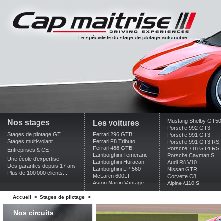
Le spécialiste du stage de pilotage automobile
Mustang Shelby GT5
Nos stages
Les voitures
Porsche 992 GT3
Stages de pilotage GT
Ferrari 296 GTB
Porsche 991 GT3
Stages multi-volant
Ferrari F8 Tributo
Porsche 991 GT3 RS
Ferrari 488 GTB
Porsche 718 GT4 RS
Entreprises & CE
Lamborghini Temerario
Porsche Cayman S
Une école d'expertise
Lamborghini Huracan
Audi R8 V10
Des garanties depuis 17 ans
Lamborghini LP-560
Nissan GTR
Plus de 100 000 clients...
McLaren 600LT
Corvette C8
Aston Martin Vantage
Alpine A110 S
Accueil
>
Stages de pilotage
>
Nos circuits