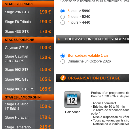
Choisissez le nombre de tours à effectuer au vol
STAGES FERRARI
6
tours >
599€
190 €
Stage 296 GTB
5
tours >
524€
190 €
Stage F8 Tributo
4
tours >
444€
170 €
Stage 488 GTB
CHOISISSEZ UNE DATE DE STAGE SUR
STAGES PORSCHE
100 €
Cayman S 718
Bon cadeau valable 1 an
Stage Cayman
120 €
718 GT4 RS
Dimanche 04 Octobre 2026
150 €
Stage 992 GT3
ORGANISATION DU STAGE
165 €
Stage 991 GT3
165 €
Stage 991 GT3 RS
Profitez d’un programme ri
Prévoir 1h30 à 2h00 de pr
STAGES LAMBORGHINI
- Accueil nominatif
Stage Gallardo
150 €
- Briefing de 30 à 40 min
LP 560-4
- 2 Tours de reconnaissanc
option)
170 €
- Mise à disposition du véh
Stage Huracan
- Tours au volant sur le cir
- Remise de la vidéo souven
215 €
Stage Temerario