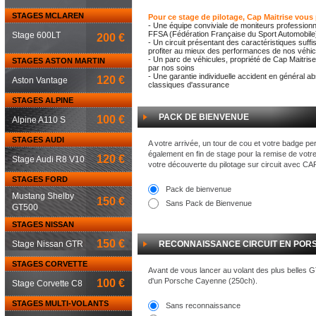
STAGES MCLAREN
Pour ce stage de pilotage, Cap Maitrise vous
- Une équipe conviviale de moniteurs professionn
FFSA (Fédération Française du Sport Automobile
Stage 600LT
200 €
- Un circuit présentant des caractéristiques suf
profiter au mieux des performances de nos véhicu
- Un parc de véhicules, propriété de Cap Maitrise
STAGES ASTON MARTIN
par nos soins
- Une garantie individuelle accident en général a
120 €
Aston Vantage
classiques d'assurance
STAGES ALPINE
PACK DE BIENVENUE
100 €
Alpine A110 S
STAGES AUDI
A votre arrivée, un tour de cou et votre badge pe
également en fin de stage pour la remise de votr
120 €
Stage Audi R8 V10
votre découverte du pilotage sur circuit avec C
STAGES FORD
Pack de bienvenue
Mustang Shelby
150 €
Sans Pack de Bienvenue
GT500
STAGES NISSAN
150 €
Stage Nissan GTR
RECONNAISSANCE CIRCUIT EN POR
STAGES CORVETTE
Avant de vous lancer au volant des plus belles 
d'un Porsche Cayenne (250ch).
100 €
Stage Corvette C8
STAGES MULTI-VOLANTS
Sans reconnaissance