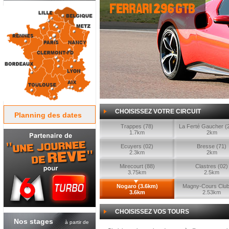
ferrari 296 gtb
CHOISISSEZ VOTRE CIRCUIT
Planning des dates
Trappes (78)
La Ferté Gaucher (
1.7km
2km
Ecuyers (02)
Bresse (71)
2.3km
2km
Mirecourt (88)
Clastres (02)
3.75km
2.5km
Nogaro (3.6km)
Magny-Cours Club
3.6km
2.53km
CHOISISSEZ VOS TOURS
Nos stages
à partir de