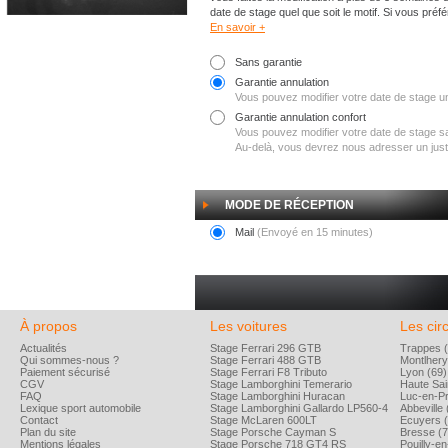
date de stage quel que soit le motif. Si vous préf
En savoir +
Sans garantie
Garantie annulation
Vous pouvez modifier votre date de stage un
Garantie annulation confort
Vous pouvez modifier votre date de stage san
Au-delà, vous devrez nous adresser un justif
MODE DE RÉCEPTION
Mail
(Envoyé en 15 minutes)
À propos
Les voitures
Les circ
Actualités
Stage Ferrari 296 GTB
Trappes (
Qui sommes-nous ?
Stage Ferrari 488 GTB
Montlhery
Paiement sécurisé
Stage Ferrari F8 Tributo
Lyon (69)
CGV
Stage Lamborghini Temerario
Haute Sai
FAQ
Stage Lamborghini Huracan
Luc-en-P
Lexique sport automobile
Stage Lamborghini Gallardo LP560-4
Abbeville 
Contact
Stage McLaren 600LT
Ecuyers (
Plan du site
Stage Porsche Cayman S
Bresse (7
Mentions légales
Stage Porsche 718 GT4 RS
Pouilly-e