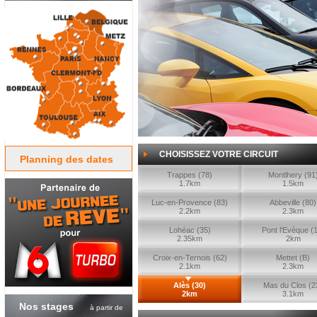
CHOISISSEZ VOTRE CIRCUIT
Planning des dates
Trappes (78)
Montlhery (91
1.7km
1.5km
Luc-en-Provence (83)
Abbeville (80)
2.2km
2.3km
Lohéac (35)
Pont l'Evèque (
2.35km
2km
Croix-en-Ternois (62)
Mettet (B)
2.1km
2.3km
Alès (30)
Mas du Clos (2
2km
3.1km
Nos stages
à partir de