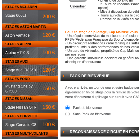
- Briefing de 30 à 40 min
- 2 Tours de reconnaissanc
STAGES MCLAREN
option)
- Mise à disposition du véh
Stage 600LT
- Tours au volant sur le cir
200 €
- Remise de la vidéo souven
STAGES ASTON MARTIN
Pour ce stage de pilotage, Cap Maitrise vous
120 €
Aston Vantage
- Une équipe conviviale de moniteurs professionn
FFSA (Fédération Française du Sport Automobile
- Un circuit présentant des caractéristiques suf
STAGES ALPINE
profiter au mieux des performances de nos véhicu
- Un parc de véhicules, propriété de Cap Maitrise
100 €
Alpine A110 S
par nos soins
- Une garantie individuelle accident en général a
STAGES AUDI
classiques d'assurance
120 €
Stage Audi R8 V10
PACK DE BIENVENUE
STAGES FORD
Mustang Shelby
A votre arrivée, un tour de cou et votre badge pe
150 €
GT500
également en fin de stage pour la remise de votr
votre découverte du pilotage sur circuit avec C
STAGES NISSAN
150 €
Stage Nissan GTR
Pack de bienvenue
Sans Pack de Bienvenue
STAGES CORVETTE
100 €
Stage Corvette C8
RECONNAISSANCE CIRCUIT EN POR
STAGES MULTI-VOLANTS