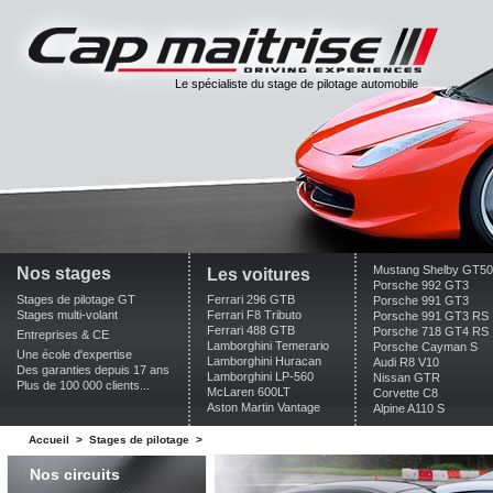
Le spécialiste du stage de pilotage automobile
Mustang Shelby GT5
Nos stages
Les voitures
Porsche 992 GT3
Stages de pilotage GT
Ferrari 296 GTB
Porsche 991 GT3
Stages multi-volant
Ferrari F8 Tributo
Porsche 991 GT3 RS
Ferrari 488 GTB
Porsche 718 GT4 RS
Entreprises & CE
Lamborghini Temerario
Porsche Cayman S
Une école d'expertise
Lamborghini Huracan
Audi R8 V10
Des garanties depuis 17 ans
Lamborghini LP-560
Nissan GTR
Plus de 100 000 clients...
McLaren 600LT
Corvette C8
Aston Martin Vantage
Alpine A110 S
Accueil
>
Stages de pilotage
>
Nos circuits