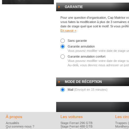
GARANTIE
Pour une question d'organisation, Cap Maitrise vo
vous faites la modification à plus de 3 semaines 
date de stage quel que soit le motif. Si vous préf
En savoir +
Sans garantie
Garantie annulation
Vous pouvez modifier votre date de stage un
Garantie annulation confort
Vous pouvez modifier votre date de stage san
Au-delà, vous devrez nous adresser un justif
MODE DE RÉCEPTION
Mail
(Envoyé en 15 minutes)
À propos
Les voitures
Les circ
Actualités
Stage Ferrari 296 GTB
Trappes (
Qui sommes-nous ?
Stage Ferrari 488 GTB
Montlhery