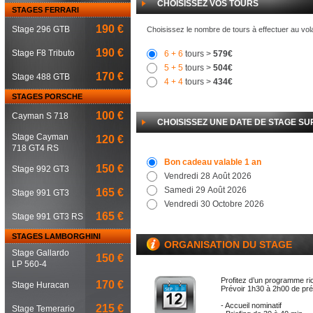
CHOISISSEZ VOS TOURS
STAGES FERRARI
190 €
Stage 296 GTB
Choisissez le nombre de tours à effectuer au vol
190 €
Stage F8 Tributo
6
+ 6
tours >
579€
5
+ 5
tours >
504€
170 €
Stage 488 GTB
4
+ 4
tours >
434€
STAGES PORSCHE
100 €
Cayman S 718
CHOISISSEZ UNE DATE DE STAGE SU
Stage Cayman
120 €
718 GT4 RS
Bon cadeau valable 1 an
150 €
Stage 992 GT3
Vendredi 28 Août 2026
Samedi 29 Août 2026
165 €
Stage 991 GT3
Vendredi 30 Octobre 2026
165 €
Stage 991 GT3 RS
STAGES LAMBORGHINI
ORGANISATION DU STAGE
Stage Gallardo
150 €
LP 560-4
Profitez d’un programme ri
170 €
Stage Huracan
Prévoir 1h30 à 2h00 de pr
- Accueil nominatif
215 €
Stage Temerario